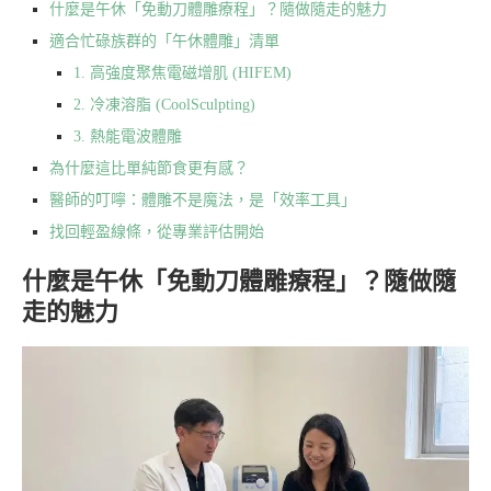
什麼是午休「免動刀體雕療程」？隨做隨走的魅力
適合忙碌族群的「午休體雕」清單
1. 高強度聚焦電磁增肌 (HIFEM)
2. 冷凍溶脂 (CoolSculpting)
3. 熱能電波體雕
為什麼這比單純節食更有感？
醫師的叮嚀：體雕不是魔法，是「效率工具」
找回輕盈線條，從專業評估開始
什麼是午休「免動刀體雕療程」？隨做隨
走的魅力