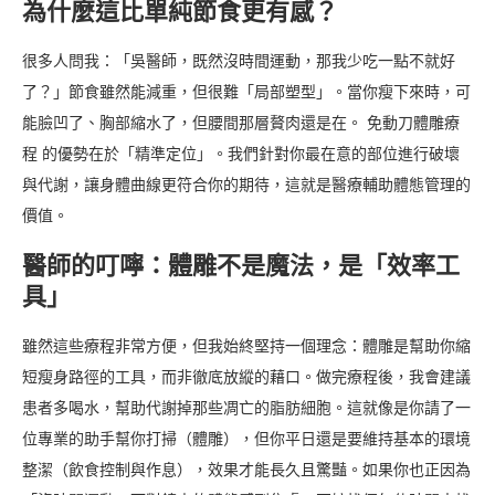
為什麼這比單純節食更有感？
很多人問我：「吳醫師，既然沒時間運動，那我少吃一點不就好
了？」節食雖然能減重，但很難「局部塑型」。當你瘦下來時，可
能臉凹了、胸部縮水了，但腰間那層贅肉還是在。 免動刀體雕療
程 的優勢在於「精準定位」。我們針對你最在意的部位進行破壞
與代謝，讓身體曲線更符合你的期待，這就是醫療輔助體態管理的
價值。
醫師的叮嚀：體雕不是魔法，是「效率工
具」
雖然這些療程非常方便，但我始終堅持一個理念：體雕是幫助你縮
短瘦身路徑的工具，而非徹底放縱的藉口。做完療程後，我會建議
患者多喝水，幫助代謝掉那些凋亡的脂肪細胞。這就像是你請了一
位專業的助手幫你打掃（體雕），但你平日還是要維持基本的環境
整潔（飲食控制與作息），效果才能長久且驚豔。如果你也正因為