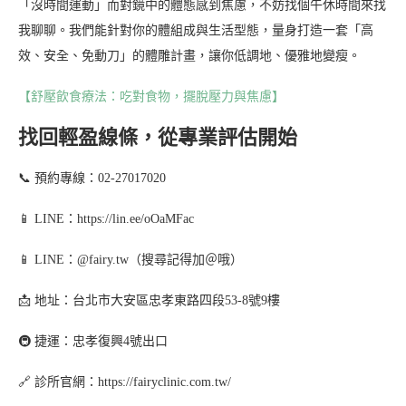
「沒時間運動」而對鏡中的體態感到焦慮，不妨找個午休時間來找
我聊聊。我們能針對你的體組成與生活型態，量身打造一套「高
效、安全、免動刀」的體雕計畫，讓你低調地、優雅地變瘦。
【舒壓飲食療法：吃對食物，擺脫壓力與焦慮】
找回輕盈線條，從專業評估開始
📞 預約專線：02-27017020
📱 LINE：https://lin.ee/oOaMFac
📱 LINE：@fairy.tw（搜尋記得加＠哦）
📩 地址：台北市大安區忠孝東路四段53-8號9樓
🚇 捷運：忠孝復興4號出口
🔗 診所官網：https://fairyclinic.com.tw/