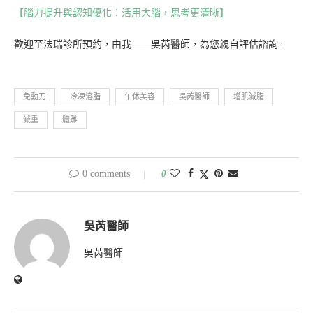
【腦力提升與認知優化：活用大腦，思考更清晰】
歡迎至法瑞診所預約，由我——吳芮醫師，為您親自評估諮詢。
免動刀
冷凍溶脂
午休美容
吳芮醫師
增肌減脂
減重
體雕
0 comments
0
吳芮醫師
吳芮醫師