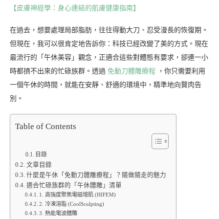
【皮膚神經學：身心連結的肌膚健康指南】
在過去，想要處理局部脂肪，往往得動大刀、忍受漫長的恢復期。
但現在，我可以很肯定地告訴你：科技已經改變了美的方式。現在
最流行的「午休美容」觀念，正適合這些對體態有要求，卻連一小
時都擠不出來的忙碌族群。透過
免動刀體雕療程
，你只需要利用
一個午休的時間，就能在安靜、舒適的環境中，精準地向贅肉告
別。
Table of Contents
目錄
文章目錄
什麼是午休「免動刀體雕療程」？隨做隨走的魅力
適合忙碌族群的「午休體雕」清單
1. 高強度聚焦電磁增肌 (HIFEM)
2. 冷凍溶脂 (CoolSculpting)
3. 熱能電波體雕