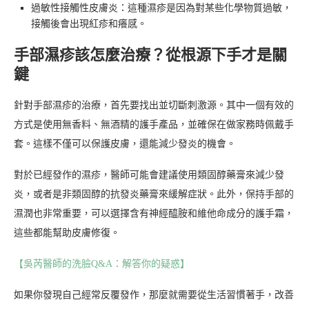
過敏性接觸性皮膚炎：這種濕疹是因為對某些化學物質過敏，
接觸後會出現紅疹和癢感。
手部濕疹該怎麼治療？從根源下手才是關
鍵
針對手部濕疹的治療，首先要找出並切斷刺激源。其中一個有效的
方式是使用無香料、無酒精的護手產品，並確保在做家務時佩戴手
套。這樣不僅可以保護皮膚，還能減少發炎的機會。
對於已經發作的濕疹，醫師可能會建議使用類固醇藥膏來減少發
炎，或者是非類固醇的抗發炎藥膏來緩解症狀。此外，保持手部的
濕潤也非常重要，可以選擇含有神經醯胺和維他命成分的護手霜，
這些都能幫助皮膚修復。
【吳芮醫師的洗臉Q&A：解答你的疑惑】
如果你發現自己經常反覆發作，那麼就需要從生活習慣著手，改善