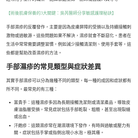
【術後肌膚保養的3大關鍵：吳芮醫師分享敏感護理秘訣】
手部濕疹的反覆發作，主要是因為皮膚屏障的受損以及持續接觸刺
激物或過敏源。這些問題如果不解決，濕疹就會不斷惡化。患者在
生活中常常需要調整習慣，例如減少接觸清潔劑、使用手套等，這
些都是幫助改善濕疹的方法。
手部濕疹的常見類型與症狀差異
其實手部濕疹可以分為幾種不同的類型，每一種的成因和症狀都有
所不同。最常見的有三種：
富貴手：這種濕疹多因為長期接觸洗潔劑或清潔產品，導致皮
膚油脂層受損，常見症狀包括手部乾裂、粗糙，甚至出現裂縫
或出血。
汗皰疹：這類濕疹常在潮濕環境下發作，有時與過敏或壓力有
關。症狀包括手掌或指側出現小水泡，極其癢。