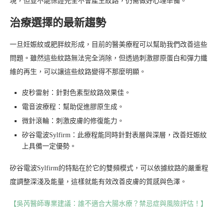
現，但並不能保證完全不會產生紋路，仍需做好心理準備。
治療選擇的最新趨勢
一旦妊娠紋或肥胖紋形成，目前的醫美療程可以幫助我們改善這些
問題。雖然這些紋路無法完全消除，但透過刺激膠原蛋白和彈力纖
維的再生，可以讓這些紋路變得不那麼明顯。
皮秒雷射：針對色素型紋路效果佳。
電音波療程：幫助促進膠原生成。
微針滾輪：刺激皮膚的修復能力。
矽谷電波Sylfirm：此療程能同時針對表層與深層，改善妊娠紋
上具備一定優勢。
矽谷電波Sylfirm的特點在於它的雙頻模式，可以依據紋路的嚴重程
度調整深淺及能量，這樣就能有效改善皮膚的質感與色澤。
【吳芮醫師專業建議：誰不適合大腸水療？禁忌症與風險評估！】