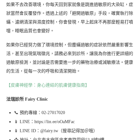
如果不去改善環境，你每天回到家就像是跳進過敏原的大染缸，症
狀當然會反覆發作。透過上述的「避開過敏原」手段，確實執行除
蟎、濾網清潔與濕度控制，你會發現，早上起床不再那麼輕易打噴
嚏，睡眠品質也會變好。
如果你已經努力做了環境控制，但塵蟎過敏的症狀依然嚴重影響生
活，甚至出現氣喘徵兆，請務必來到診所，讓我為你進行更詳細的
過敏原檢測，並討論是否需要進一步的藥物治療或減敏療法。健康
的生活，從每一次的呼吸和清潔開始。
【皮膚神經學：身心連結的肌膚健康指南】
法瑞診所 Fairy Clinic
📞 預約專線：02-27017020
📱 LINE：https://lin.ee/oOaMFac
📱 LINE ID：@fairy.tw（搜尋記得加＠哦）
📩 地址：台北市大安區忠孝東路四段53-8號9樓