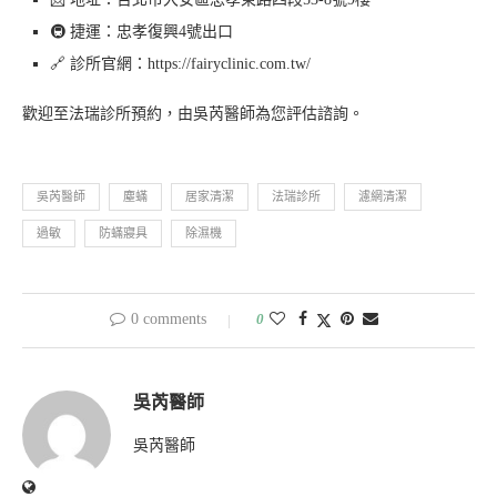
🚇 捷運：忠孝復興4號出口
🔗 診所官網：https://fairyclinic.com.tw/
歡迎至法瑞診所預約，由吳芮醫師為您評估諮詢。
吳芮醫師
塵蟎
居家清潔
法瑞診所
濾網清潔
過敏
防蟎寢具
除濕機
0 comments
0
吳芮醫師
吳芮醫師