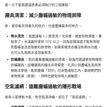
度。以下是我建議患者必須執行的三個重點：
寢具清潔：減少塵蟎過敏的物理屏障
床，是你每天待最久的地方，也是塵蟎最多的地方。
熱水清洗 ：
我建議每 1-2 週清洗一次床單、被套和枕頭套。重
點來了，水溫最好達到 55℃ 以上，因為這個溫度才能有效殺
死塵蟎並洗去致敏的排泄物。如果家裡洗衣機沒有熱水功能，
也可以先用熱水浸泡後再洗。
防蟎寢具 ：
對於嚴重塵蟎過敏的患者，我強烈建議使用物理性
防蟎寢具。這種寢具的織法非常緊密，孔洞小到塵蟎及其排泄
物無法穿過，能把塵蟎「封印」在床墊或枕芯內，斷絕牠們的
食物來源（皮屑），同時也避免你吸入過敏原。
空氣濾網：遠離塵蟎過敏的隱形戰場
很多人家裡有冷氣、有空氣清淨機，卻忘了「清潔濾網」。