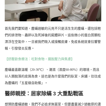
首先我們要知道，塵蟎過敏的元兇不只是活生生的塵蟎，還包括牠
們的排泄物、蟲卵以及死掉後的屍體碎片。這些微小的蛋白質顆粒
漂浮在空氣中，一旦被我們吸入或接觸皮膚，免疫系統就會拉響警
報，引發發炎反應。
【舒壓飲食療法：吃對食物，擺脫壓力與焦慮】
塵蟎最喜歡溫暖（20-30℃）、潮濕（濕度60-80%）的環境，而且
以人類脫落的皮屑為食。這也是為什麼我們的臥室、床鋪，往往成
為塵蟎的「五星級自助餐」。
醫師親授：居家除蟎 3 大重點戰區
想預防塵蟎過敏，我們不必追求無菌室，但要盡量減少過敏原的濃