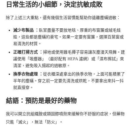
日常生活的小細節，決定抗敏成敗
除了上述三大重點，還有幾個生活習慣能幫助你遠離塵蟎過敏：
減少布製品 ：
臥室盡量不要放地毯、厚重的布窗簾或絨毛娃
娃，這些都是塵蟎的豪宅。如果一定要有窗簾，選擇百葉窗或
易清洗的材質。
正確打掃方式 ：
掃地或使用雞毛撢子容易讓灰塵漫天飛舞。建
議使用「吸塵器」（最好配有 HEPA 濾網）或「濕布擦拭」來
清潔，避免吸入揚起的過敏原。
換季衣物處理 ：
從衣櫃深處拿出的換季衣物，上面可能積累了
半年的塵蟎。穿之前一定要先清洗或烘乾，不要拿出來抖一抖
就直接穿。
結語：預防是最好的藥物
我可以開立抗組織胺或類固醇噴劑來緩解你不舒服的症狀，但藥物
只能「滅火」，無法「防火」。