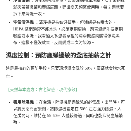
冷氣濾網 ：
冷氣機內部潮濕，如果濾網積滿灰塵，吹出來的風
就夾帶著黴菌和塵蟎屍體。建議夏天頻繁使用時，每 2 週就要
拆下來清洗一次。
空氣清淨機 ：
清淨機是抗敏好幫手，但濾網是有壽命的。
HEPA 濾網通常不能水洗，必須定期更換；前置濾網則要定期
吸塵或水洗。我看過太多患者家裡的清淨機濾網髒得像塊黑
布，這樣不僅沒效果，反而變成二次污染源。
濕度控制：預防塵蟎過敏的釜底抽薪之計
這是最核心的預防手段。只要環境濕度低於 50%，塵蟎就會脫水死
亡。
【天然草本處方：古老智慧，現代療效】
善用除濕機 ：
在台灣，除濕機是過敏兒的必需品。出門時，可
以將房間門窗緊閉，將除濕機設定在 50% 左右強力除濕。人
在房間時，維持在 55-60% 人體較舒適，同時也能抑制塵蟎繁
殖。