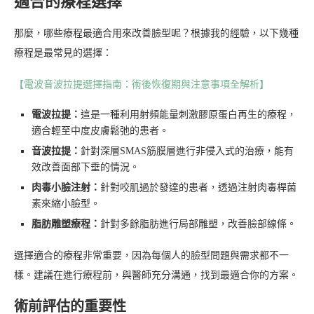
適合的療程選擇
那麼，哪些療程最適合用來改善臉型呢？根據我的經驗，以下幾種
療程是最常見的選擇：
【電波音波拉提選擇指南：術後恢復期與注意事項全解析】
電波拉提：
這是一種利用射頻能量刺激膠原蛋白再生的療程，
適合輕至中度皮膚鬆弛的患者。
音波拉提：
針對深層SMAS筋膜層進行非侵入式的治療，能有
效改善面部下垂的情況。
肉毒小臉注射：
針對咬肌過於發達的患者，透過注射肉毒桿菌
素來縮小臉型。
脂肪雕塑療程：
針對多餘脂肪進行局部雕塑，改善臉部線條。
選擇適合的療程非常重要，因為每個人的臉型問題與需求都不一
樣。建議在進行療程前，與醫師充分溝通，找到最適合你的方案。
術前評估的重要性