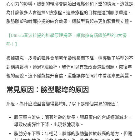
心引力的影響，臉部的輪廓會開始出現鬆弛和下垂的情況。這就是
為什麼很多人會選擇V臉療程。這些療程的目標是達到膠原重建、
脂肪雕塑和輪廓拉提的綜合效果，讓臉型看起來更加緊實與立體。
【Ulthera音波拉提的科學原理揭密，讓你擁有精緻臉型的3大優
勢！】
根據研究，皮膚的彈性會隨著年齡增長而下降，這導致了臉型的不
對稱與鬆弛。透過V臉療程，我們可以有效改善這些問題，恢復年
輕的面貌。這不僅能提升自信，還能讓你在照片中看起來更美麗。
常見原因：臉型鬆垮的原因
那麼，為什麼臉型會變得鬆垮呢？以下是幾個常見的原因：
膠原蛋白流失：隨著年齡的增長，膠原蛋白的合成逐漸減少，
導致皮膚彈性下降，出現鬆弛現象。
脂肪分布下移：年輕時，臉部的脂肪墊位於較高的地方，但隨