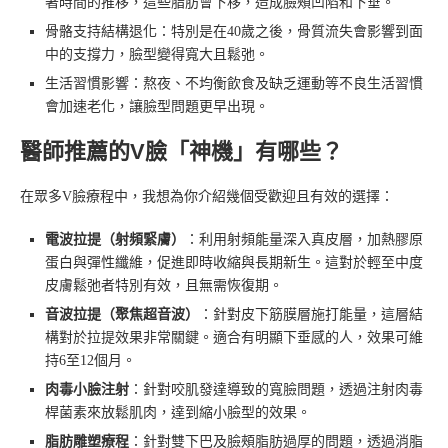
著時間的推移，這些脂肪會下移，造成臉頰凹陷和下垂。
骨骼支持結構退化：特別是在40歲之後，骨質流失會影響到面
中的支撐力，臉型變得寬大且鬆弛。
生活習慣影響：熬夜、不均衡飲食及缺乏運動等不良生活習慣
會加速老化，讓臉型問題更早出現。
醫師推薦的V臉「神機」有哪些？
在眾多V臉療程中，我想為你介紹幾個受歡迎且有效的選擇：
電波拉提（射頻緊膚）
：利用射頻能量深入真皮層，加熱膠原
蛋白與彈性纖維，促進即時收縮與長期新生。這對於輕至中度
皮膚鬆弛者特別有效，且無需恢復期。
音波拉提（聚焦超音波）
：針對皮下筋膜層施打能量，這層結
構對於拉提效果非常關鍵。適合有明顯下垂感的人，效果可維
持6至12個月。
肉毒小臉注射
：針對咬肌發達導致的寬臉問題，透過注射肉毒
桿菌素來放鬆肌肉，達到縮小臉型的效果。
脂肪雕塑療程
：針對雙下巴及臉頰脂肪過厚的問題，透過消脂