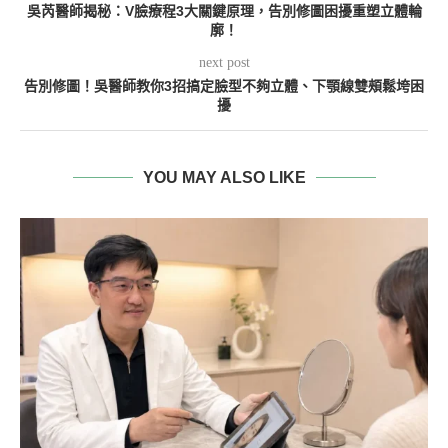
吳芮醫師揭秘：V臉療程3大關鍵原理，告別修圖困擾重塑立體輪
廓！
next post
告別修圖！吳醫師教你3招搞定臉型不夠立體、下顎線雙頰鬆垮困
擾
YOU MAY ALSO LIKE