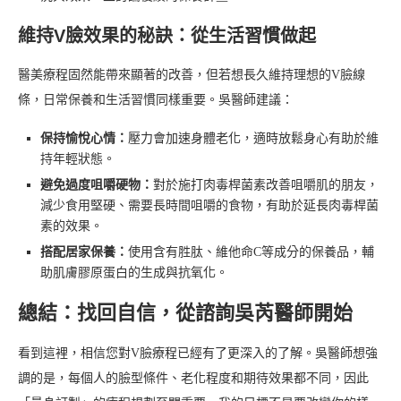
維持V臉效果的秘訣：從生活習慣做起
醫美療程固然能帶來顯著的改善，但若想長久維持理想的V臉線
條，日常保養和生活習慣同樣重要。吳醫師建議：
保持愉悅心情：
壓力會加速身體老化，適時放鬆身心有助於維
持年輕狀態。
避免過度咀嚼硬物：
對於施打肉毒桿菌素改善咀嚼肌的朋友，
減少食用堅硬、需要長時間咀嚼的食物，有助於延長肉毒桿菌
素的效果。
搭配居家保養：
使用含有胜肽、維他命C等成分的保養品，輔
助肌膚膠原蛋白的生成與抗氧化。
總結：找回自信，從諮詢吳芮醫師開始
看到這裡，相信您對V臉療程已經有了更深入的了解。吳醫師想強
調的是，每個人的臉型條件、老化程度和期待效果都不同，因此