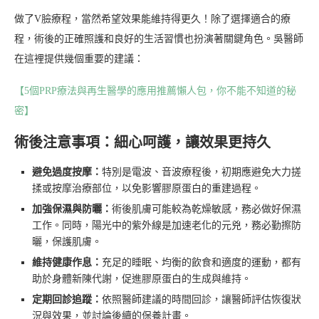
做了V臉療程，當然希望效果能維持得更久！除了選擇適合的療
程，術後的正確照護和良好的生活習慣也扮演著關鍵角色。吳醫師
在這裡提供幾個重要的建議：
【5個PRP療法與再生醫學的應用推薦懶人包，你不能不知道的秘
密】
術後注意事項：細心呵護，讓效果更持久
避免過度按摩：
特別是電波、音波療程後，初期應避免大力搓
揉或按摩治療部位，以免影響膠原蛋白的重建過程。
加強保濕與防曬：
術後肌膚可能較為乾燥敏感，務必做好保濕
工作。同時，陽光中的紫外線是加速老化的元兇，務必勤擦防
曬，保護肌膚。
維持健康作息：
充足的睡眠、均衡的飲食和適度的運動，都有
助於身體新陳代謝，促進膠原蛋白的生成與維持。
定期回診追蹤：
依照醫師建議的時間回診，讓醫師評估恢復狀
況與效果，並討論後續的保養計畫。