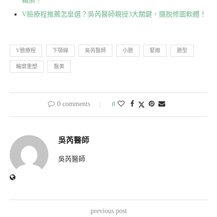
輪廓！
V臉療程推薦怎麼選？吳芮醫師親授3大關鍵，擺脫修圖軟體！
V臉療程
下顎線
吳芮醫師
小臉
緊緻
臉型
輪廓重塑
醫美
0 comments
0
吳芮醫師
吳芮醫師
previous post