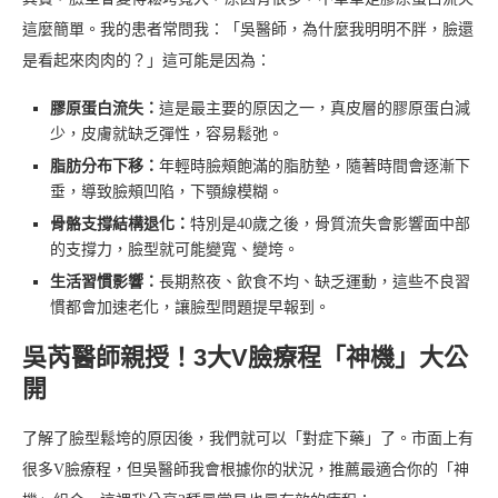
這麼簡單。我的患者常問我：「吳醫師，為什麼我明明不胖，臉還
是看起來肉肉的？」這可能是因為：
膠原蛋白流失：
這是最主要的原因之一，真皮層的膠原蛋白減
少，皮膚就缺乏彈性，容易鬆弛。
脂肪分布下移：
年輕時臉頰飽滿的脂肪墊，隨著時間會逐漸下
垂，導致臉頰凹陷，下顎線模糊。
骨骼支撐結構退化：
特別是40歲之後，骨質流失會影響面中部
的支撐力，臉型就可能變寬、變垮。
生活習慣影響：
長期熬夜、飲食不均、缺乏運動，這些不良習
慣都會加速老化，讓臉型問題提早報到。
吳芮醫師親授！3大V臉療程「神機」大公
開
了解了臉型鬆垮的原因後，我們就可以「對症下藥」了。市面上有
很多V臉療程，但吳醫師我會根據你的狀況，推薦最適合你的「神