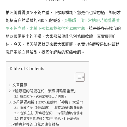
拍照總覺得臉型不夠立體，下顎線模糊？您是否也曾想過，如何才
能擁有自然緊緻的V臉？我知道，
吳醫師，我平常拍照時總覺得臉
型不夠立體，尤其下顎線和雙頰很容易顯推薦
，這是許多來找我的
朋友最常提出的困擾。大家都希望能告別修圖軟體，真實展現自
信。今天，吳芮醫師就要來跟大家聊聊，究竟V臉療程是如何幫助
我們重塑立體臉型，找回年輕時的緊緻輪廓。
Table of Contents
文章目錄
V臉療程的關鍵在於「緊緻與輪廓重塑」
臉型鬆垮，究竟是哪裡出了問題？
吳芮醫師親授！3大V臉療程「神機」大公開
電波拉提（射頻緊膚）：膠原蛋白的暖身運動
音波拉提（聚焦超音波）：深層筋膜的悄悄話
肉毒桿菌素注射：告別咀嚼肌，打造瓜子臉
V臉療程後的自我照護與維持