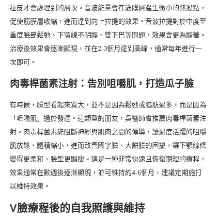
拉皮才會處理到的層次。音波能量會在筋膜層產生微小的熱凝點，
促使筋膜層收縮，進而達到向上拉提的效果。音波拉提對於中度至
重度臉部鬆弛、下顎線不明顯、雙下巴等問題，效果會更為顯著。
治療後效果會逐漸顯現，並在2-3個月達到高峰，通常每年進行一
次即可。
肉毒桿菌素注射：告別咀嚼肌，打造瓜子臉
有時候，臉型看起來寬大，並不是因為鬆弛或脂肪過多，而是因為
「咀嚼肌」過於發達。這類型的朋友，吳醫師會推薦肉毒桿菌素注
射。肉毒桿菌素能阻斷神經與肌肉之間的傳導，讓過度活躍的咀嚼
肌放鬆、體積縮小，進而改善國字臉、大餅臉的困擾，讓下顎線條
變得更柔和、臉型更顯瘦。這是一種非常快速且恢復期短的療程，
效果通常在數週後逐漸顯現，並可維持約4-6個月，建議定期施打
以維持效果。
V臉療程後的自我照護與維持