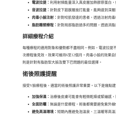
電波拉提：
利用射頻能量深入真皮層加熱膠原蛋白，
音波拉提：
針對皮下筋膜層施打能量，能夠達到深層
肉毒小臉注射：
針對咬肌發達的患者，透過注射肉毒
脂肪雕塑療程：
針對局部脂肪過多的問題，透過消脂
詳細療程介紹
每種療程的適用對象和優勢都不盡相同。例如，電波拉提
次療程後見效，效果可維持6至12個月。肉毒小臉的效果
則是針對有脂肪型大臉及雙下巴問題的最佳選擇。
術後照護提醒
接受V臉療程後，適當的術後照護非常重要。以下是幾點建
加強保濕：
治療後皮膚可能會有輕微乾燥或緊繃感，
全面防曬：
無論是什麼療程，術後都需要避免紫外線
避免高溫環境：
短期內應避免泡溫泉、三溫暖等高溫