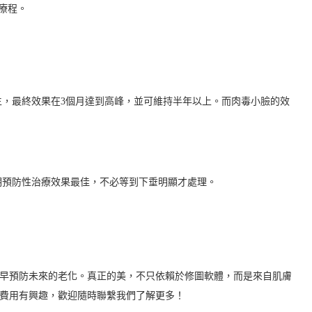
療程。
生，最終效果在3個月達到高峰，並可維持半年以上。而肉毒小臉的效
期預防性治療效果最佳，不必等到下垂明顯才處理。
提早預防未來的老化。真正的美，不只依賴於修圖軟體，而是來自肌膚
緻費用有興趣，歡迎隨時聯繫我們了解更多！