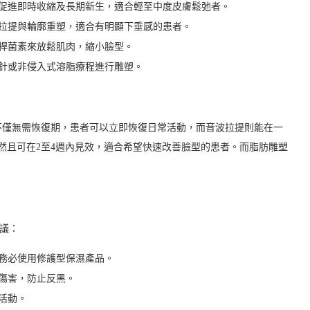
促進即時收縮及長期新生，適合輕至中度皮膚鬆弛者。
拉提與輪廓重塑，適合有明顯下垂感的患者。
桿菌素來放鬆肌肉，縮小臉型。
針或非侵入式溶脂療程進行雕塑。
不僅無需恢復期，患者可以立即恢復日常活動，而音波拉提則能在一
自然且可在2至4週內見效，適合希望快速改善臉型的患者。而脂肪雕塑
議：
務必使用修護型保濕產品。
傷害，防止反黑。
活動。