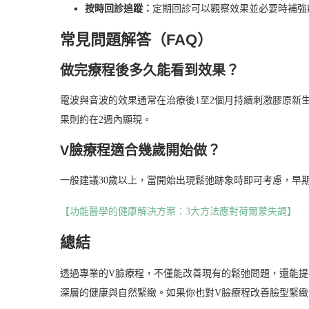
按時回診追蹤：
定期回診可以觀察效果並必要時補強
常見問題解答（FAQ）
做完療程後多久能看到效果？
電波與音波的效果通常在治療後1至2個月持續刺激膠原新
果則約在2週內顯現。
V臉療程適合幾歲開始做？
一般建議30歲以上，當開始出現鬆弛跡象時即可考慮，早
【功能醫學的健康解決方案：3大方法應對荷爾蒙失調】
總結
透過專業的V臉療程，不僅能改善現有的鬆弛問題，還能
深層的健康與自然緊緻。如果你也對V臉療程改善臉型緊