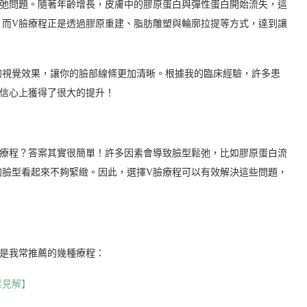
鬆弛問題。隨著年齡增長，皮膚中的膠原蛋白與彈性蛋白開始流失，這
。而V臉療程正是透過膠原重建、脂肪雕塑與輪廓拉提等方式，達到讓
的視覺效果，讓你的臉部線條更加清晰。根據我的臨床經驗，許多患
自信心上獲得了很大的提升！
個療程？答案其實很簡單！許多因素會導致臉型鬆弛，比如膠原蛋白流
的臉型看起來不夠緊緻。因此，選擇V臉療程可以有效解決這些問題，
下是我常推薦的幾種療程：
業見解】