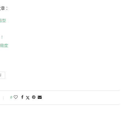
文章：
臉型
信！
緊緻度
容
0