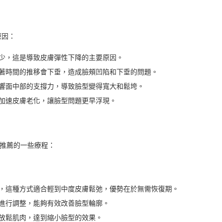
原因：
少，這是導致皮膚彈性下降的主要原因。
著時間的推移會下垂，造成臉頰凹陷和下垂的問題。
影響面中部的支撐力，導致臉型變得寬大和鬆垮。
加速皮膚老化，讓臉型問題更早浮現。
推薦的一些療程：
，這種方式適合輕到中度皮膚鬆弛，優勢在於無需恢復期。
進行調整，能夠有效改善臉型輪廓。
放鬆肌肉，達到縮小臉型的效果。