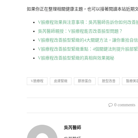
如果你正在整理相關健康主題，也可以接著閱讀本站近期
V臉療程效果與注意事項：吳芮醫師告訴你如何改善
吳芮醫師親授：V臉療程能否改善臉型問題？
V臉療程改善臉型緊緻的4大關鍵方法，讓你重拾自
V臉療程改善臉型緊緻重點：4個關鍵法則提升臉部
V臉療程改善臉型緊緻的真相與效果揭秘
V臉療程
皮膚緊緻
膠原蛋白
臉型改善
醫療美
0 comments
吳芮醫師