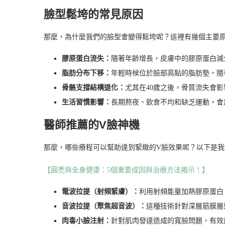
臉型鬆垮的常見原因
那麼，為什麼我們的臉型會變得鬆垮呢？這裡有幾個主要
膠原蛋白流失：
隨著年齡增長，皮膚中的膠原蛋白減
脂肪分布下移：
年輕時候位於臉部高點的脂肪墊，隨
骨骼支撐結構退化：
尤其在40歲之後，骨質流失會
生活習慣影響：
長期熬夜、飲食不均和缺乏運動，會
醫師推薦的V臉神機
那麼，哪些療程可以幫助達到緊緻的V臉效果呢？以下是我
【圓禿與全身健康：5個重要成因與治療方法揭示！】
電波拉提（射頻緊膚）：
利用射頻能量加熱膠原蛋白
音波拉提（聚焦超音波）：
這種技術針對深層筋膜層
肉毒小臉注射：
針對肌肉發達造成的寬臉問題，有效