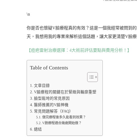
\n
你是否也懷疑V臉療程真的有效？這是一個我經常被問到的
天，我想用我的專業來解析這個話題，讓大家更清楚V臉
【痘疤雷射治療選擇：4大術前評估要點與費用分析！】
Table of Contents
文章目錄
V臉療程的關鍵在於緊緻與輪廓重塑
臉型鬆垮的常見原因
醫師推薦的V臉神機
常見問題解答（FAQ）
做完療程後多久能看到效果？
V臉療程適合幾歲開始做？
總結