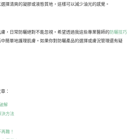
以選擇清爽的凝膠或液態質地，這樣可以減少油光的感覺。
肌膚，日常防曬絕對不能忽視。希望透過我這些專業醫師的
防曬技巧
活中簡單地護理肌膚。如果你對防曬產品的選擇或膚況管理還有疑
文章：
破解
解決方法
！
不再難！