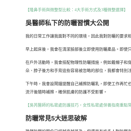
【隆鼻手術與微整型比較：4大手術方式及3種微整選擇】
吳醫師私下的防曬習慣大公開
我的日常工作讓我面對不同的環境，因此我對防曬的要求
早上起床後，我會在清潔臉部後立即使用防曬產品。即使
在戶外活動時，我會搭配物理性防曬措施，例如戴帽子和
朵、脖子後方和手背這些容易被忽略的部位，我都會特別
下午時，我會設鬧鐘提醒自己補擦防曬乳，即使工作再忙
流汗後隨時補擦，確保肌膚的防護不受影響。
【吳芮醫師的私密處防護技巧，女性私密處保養指南重點
防曬常見5大迷思破解