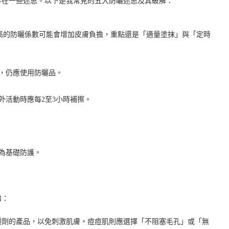
存在一些迷思。以下是我常見的五大防曬迷思及其破解：
，過高的防曬係數可能會增加皮膚負擔，重點還是「適量塗抹」與「定時
射，仍應使用防曬品。
外活動時應每2至3小時補擦。
為基礎防護。
如：
曬劑的產品，以免刺激肌膚。痘痘肌則應選擇「不阻塞毛孔」或「無