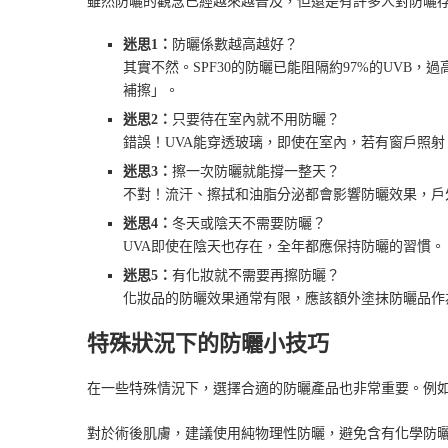
雖然防曬的觀念已經越來越普及，但還是有許多人對防曬
迷思1：
防曬係數越高越好？
其實不然。SPF30的防曬已能阻隔約97%的UVB
補擦」。
迷思2：
只要待在室內就不用防曬？
錯誤！UVA能穿透玻璃，即使在室內，若有窗戶照
迷思3：
擦一次防曬就能撐一整天？
不對！流汗、擦拭和油脂分泌都會影響防曬效果，戶
迷思4：
冬天或陰天不需要防曬？
UVA即使在陰天也存在，全年都應保持防曬的習慣。
迷思5：
有化妝就不需要再擦防曬？
化妝品的防曬效果通常有限，應該額外塗抹防曬品作
特殊狀況下的防曬小技巧
在一些特殊情況下，選擇合適的防曬產品也非常重要。例
對於術後肌膚，建議使用純物理性防曬，避免含有化學防