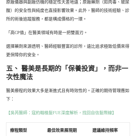
原廠儀器與副廠仿機的穩定性天差地遠；原廠藥劑（如肉毒、玻尿
酸）的安全性與純度也直接影響效果。此外，醫師的技術經驗、診
所的術後追蹤服務，都是構成價格的一環。
「高CP值」在醫美領域有時是一把雙面刃。
選擇藥劑來源透明、醫師經驗豐富的診所，遠比追求極致低價來得
更保障你的安全。
五、 醫美是長期的「保養投資」，而非一
次性魔法
醫美療程的效果大多是漸進式且有時效性的。正確的期待管理應如
下：
【吳芮醫師：寇約翰植髮FUE深度解析，找回自信髮際線】
療程類型
最佳效果展現期
建議維持頻率