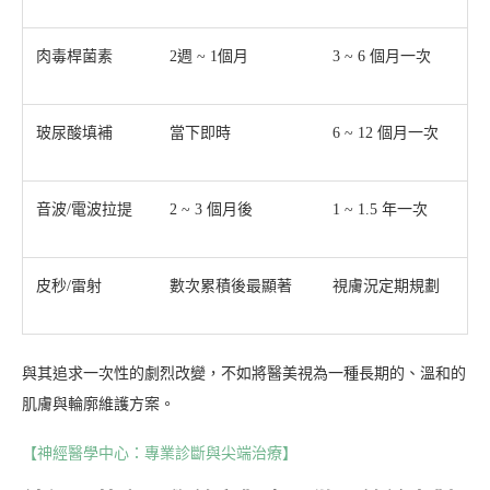
肉毒桿菌素
2週 ~ 1個月
3 ~ 6 個月一次
玻尿酸填補
當下即時
6 ~ 12 個月一次
音波/電波拉提
2 ~ 3 個月後
1 ~ 1.5 年一次
皮秒/雷射
數次累積後最顯著
視膚況定期規劃
與其追求一次性的劇烈改變，不如將醫美視為一種長期的、溫和的
肌膚與輪廓維護方案。
【神經醫學中心：專業診斷與尖端治療】