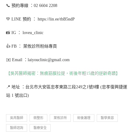
📞 預約專線 ：02 6604 2208
💚 LINE 預約 ： https://lin.ee/tbB5ndP
📸 IG ： loveu_clinic
👍 FB ： 萊攸診所粉絲專頁
✉️ Email ：laiyouclinic@gmail.com
【吳芮醫師揭密：無痕筋膜拉提，術後年輕15歲的逆齡奇蹟】
📍 地址 ：台北市大安區忠孝東路三段249之1號8樓 (忠孝復興捷運
站 1 號出口)
吳芮醫師
微整形
萊攸診所
術後護理
醫學美容
醫師諮詢
醫療安全