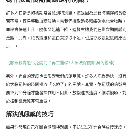
許多人在斷食的初期常會感到特別餓，這是因為進食時選擇的食物
若不當，容易導致血糖波動。當我們攝取過多精緻碳水化合物時，
血糖會快速上升，隨後又迅速下降，這樣會讓我們在斷食期間感到
更餓。此外，膳食纖維和蛋白質攝取不足，也是導致飢餓感的原因
之一。
【膝蓋軟骨退化免開刀？再生醫學3大療法保關節|吳芮醫師】
另外，進食的速度也會影響我們的飽足感。許多人吃得過快，沒有
給大腦足夠的時間接收「吃飽了」的訊號。其實，飽足感的信號需
要15到20分鐘才能發揮作用。因此，放慢進食速度，細嚼慢嚥，對
於控制飢餓感非常重要。
解決飢餓感的技巧
如果你發現自己在斷食期間特別餓，不妨試試在進食時放慢速度，