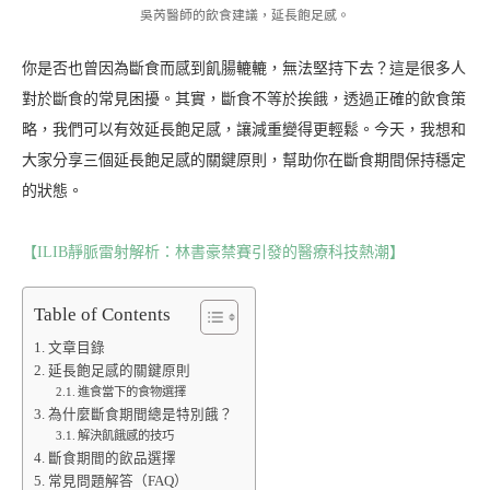
吳芮醫師的飲食建議，延長飽足感。
你是否也曾因為斷食而感到飢腸轆轆，無法堅持下去？這是很多人
對於斷食的常見困擾。其實，斷食不等於挨餓，透過正確的飲食策
略，我們可以有效延長飽足感，讓減重變得更輕鬆。今天，我想和
大家分享三個延長飽足感的關鍵原則，幫助你在斷食期間保持穩定
的狀態。
【ILIB靜脈雷射解析：林書豪禁賽引發的醫療科技熱潮】
Table of Contents
文章目錄
延長飽足感的關鍵原則
進食當下的食物選擇
為什麼斷食期間總是特別餓？
解決飢餓感的技巧
斷食期間的飲品選擇
常見問題解答（FAQ）