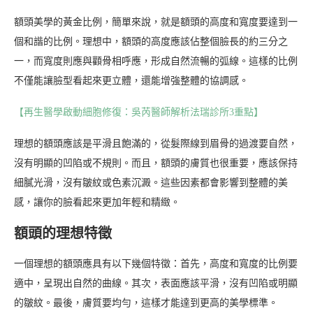
額頭美學的黃金比例，簡單來說，就是額頭的高度和寬度要達到一
個和諧的比例。理想中，額頭的高度應該佔整個臉長的約三分之
一，而寬度則應與顴骨相呼應，形成自然流暢的弧線。這樣的比例
不僅能讓臉型看起來更立體，還能增強整體的協調感。
【再生醫學啟動細胞修復：吳芮醫師解析法瑞診所3重點】
理想的額頭應該是平滑且飽滿的，從髮際線到眉骨的過渡要自然，
沒有明顯的凹陷或不規則。而且，額頭的膚質也很重要，應該保持
細膩光滑，沒有皺紋或色素沉澱。這些因素都會影響到整體的美
感，讓你的臉看起來更加年輕和精緻。
額頭的理想特徵
一個理想的額頭應具有以下幾個特徵：首先，高度和寬度的比例要
適中，呈現出自然的曲線。其次，表面應該平滑，沒有凹陷或明顯
的皺紋。最後，膚質要均勻，這樣才能達到更高的美學標準。