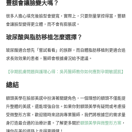
豐額會讓臉變大嗎？
很多人擔心填充後臉型會變寬，實際上，只要劑量掌控得當，豐額
會讓臉型變得更立體，而不會有膨脹感。
玻尿酸與脂肪移植怎麼選擇？
玻尿酸適合想先「嘗試看看」的族群，而自體脂肪移植則更適合追
求長效效果的患者，醫師會根據膚況給予建議。
【孕期肌膚問題與護理心得：吳芮醫師教你如何應對孕期敏感肌】
總結
額頭美學在臉部美感中扮演著關鍵角色，一個理想的額頭不僅能提
升整體的美感，還能增強自信。如果你對額頭美學有疑問或考慮接
受微整形方案，歡迎隨時來諮詢專業醫師，我們將根據您的需求量
身打造最合適的治療計畫。了解更多關於
額頭美學與微整形方案
，
讓你在美的道路上走得更穩健！