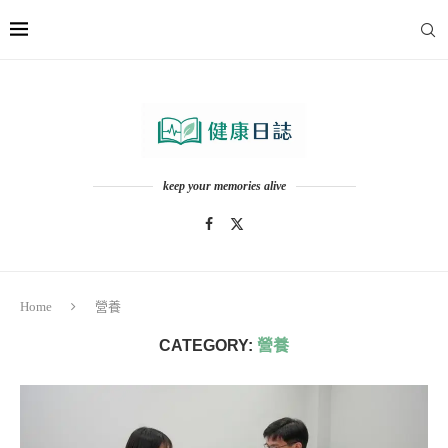
keep your memories alive
Home
營養
CATEGORY:
營養