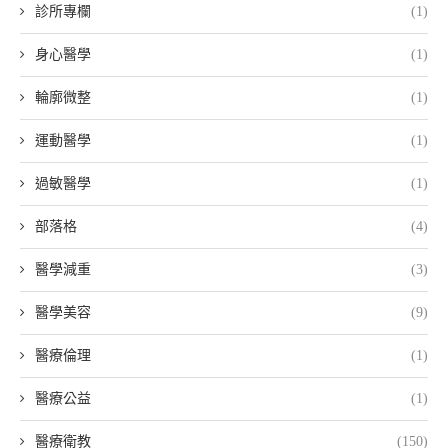
診所專欄
(1)
身心醫學
(1)
輪廓微整
(1)
運動醫學
(1)
過敏醫學
(1)
部落格
(4)
醫學減重
(3)
醫學美容
(9)
醫療倫理
(1)
醫療公益
(1)
醫療衛教
(150)