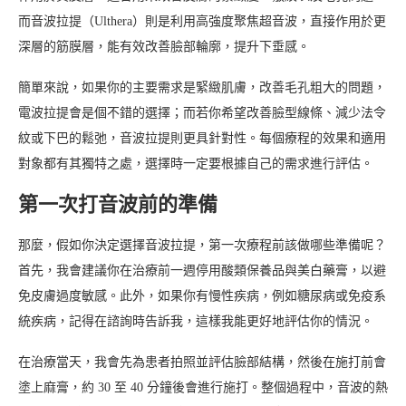
而音波拉提（Ulthera）則是利用高強度聚焦超音波，直接作用於更
深層的筋膜層，能有效改善臉部輪廓，提升下垂感。
簡單來說，如果你的主要需求是緊緻肌膚，改善毛孔粗大的問題，
電波拉提會是個不錯的選擇；而若你希望改善臉型線條、減少法令
紋或下巴的鬆弛，音波拉提則更具針對性。每個療程的效果和適用
對象都有其獨特之處，選擇時一定要根據自己的需求進行評估。
第一次打音波前的準備
那麼，假如你決定選擇音波拉提，第一次療程前該做哪些準備呢？
首先，我會建議你在治療前一週停用酸類保養品與美白藥膏，以避
免皮膚過度敏感。此外，如果你有慢性疾病，例如糖尿病或免疫系
統疾病，記得在諮詢時告訴我，這樣我能更好地評估你的情況。
在治療當天，我會先為患者拍照並評估臉部結構，然後在施打前會
塗上麻膏，約 30 至 40 分鐘後會進行施打。整個過程中，音波的熱