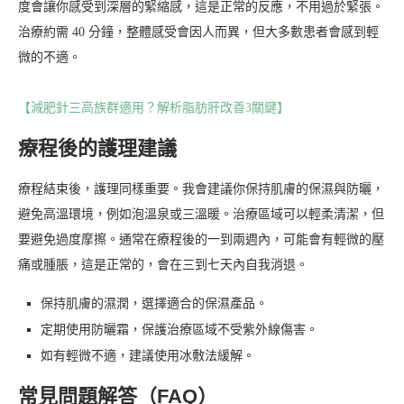
度會讓你感受到深層的緊縮感，這是正常的反應，不用過於緊張。
治療約需 40 分鐘，整體感受會因人而異，但大多數患者會感到輕
微的不適。
【減肥針三高族群適用？解析脂肪肝改善3關鍵】
療程後的護理建議
療程結束後，護理同樣重要。我會建議你保持肌膚的保濕與防曬，
避免高溫環境，例如泡溫泉或三溫暖。治療區域可以輕柔清潔，但
要避免過度摩擦。通常在療程後的一到兩週內，可能會有輕微的壓
痛或腫脹，這是正常的，會在三到七天內自我消退。
保持肌膚的濕潤，選擇適合的保濕產品。
定期使用防曬霜，保護治療區域不受紫外線傷害。
如有輕微不適，建議使用冰敷法緩解。
常見問題解答（FAQ）