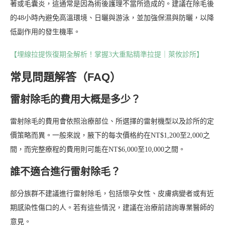
著或毛囊炎，這通常是因為術後護理不當所造成的。建議在除毛後
的48小時內避免高溫環境、日曬與游泳，並加強保濕與防曬，以降
低副作用的發生機率。
【埋線拉提恢復期全解析！掌握3大重點精準拉提｜萊攸診所】
常見問題解答（FAQ）
雷射除毛的費用大概是多少？
雷射除毛的費用會依照治療部位、所選擇的雷射機型以及診所的定
價策略而異。一般來說，腋下的每次價格約在NT$1,200至2,000之
間，而完整療程的費用則可能在NT$6,000至10,000之間。
誰不適合進行雷射除毛？
部分族群不建議進行雷射除毛，包括懷孕女性、皮膚病變者或有近
期感染性傷口的人。若有這些情況，建議在治療前諮詢專業醫師的
意見。