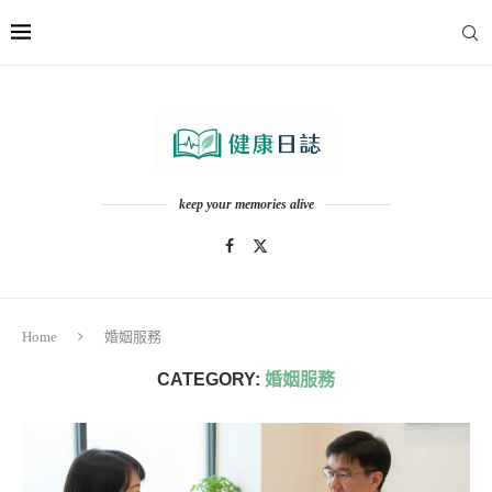
keep your memories alive
Home
婚姻服務
CATEGORY:
婚姻服務